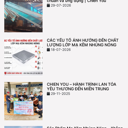
chuẩn và ứng dụng | Chien You
29-07-2026
CÁC YẾU TỐ ẢNH HƯỞNG ĐẾN CHẤT
LƯỢNG LỚP MẠ KẼM NHÚNG NÓNG
18-07-2026
CHIEN YOU – HÀNH TRÌNH LAN TỎA
YÊU THƯƠNG ĐẾN MIỀN TRUNG
29-11-2025