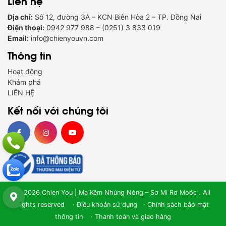
Liên hệ
Địa chỉ:
Số 12, đường 3A – KCN Biên Hòa 2 – TP. Đồng Nai
Điện thoại:
0942 977 988 – (0251) 3 833 019
Email:
info@chienyouvn.com
Thông tin
Hoạt động
Khám phá
LIÊN HỆ
Kết nối với chúng tôi
© 2026 Chien You | Mạ Kẽm Nhúng Nóng – Sơ Mi Rơ Moóc . All
rights reserved ·
Điều khoản sử dụng
·
Chính sách bảo mật
thông tin
·
Thanh toán và giao hàng