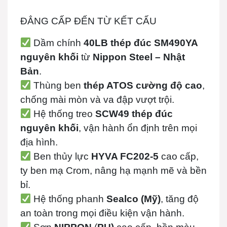
ĐẲNG CẤP ĐẾN TỪ KẾT CẤU
Dầm chính
40LB thép đúc SM490YA
nguyên khối
từ
Nippon Steel – Nhật
Bản
.
Thùng ben
thép ATOS cường độ cao
,
chống mài mòn và va đập vượt trội.
Hệ thống treo
SCW49 thép đúc
nguyên khối
, vận hành ổn định trên mọi
địa hình.
Ben thủy lực
HYVA FC202-5
cao cấp,
ty ben mạ Crom, nâng hạ mạnh mẽ và bền
bỉ.
Hệ thống phanh
Sealco (Mỹ)
, tăng độ
an toàn trong mọi điều kiện vận hành.