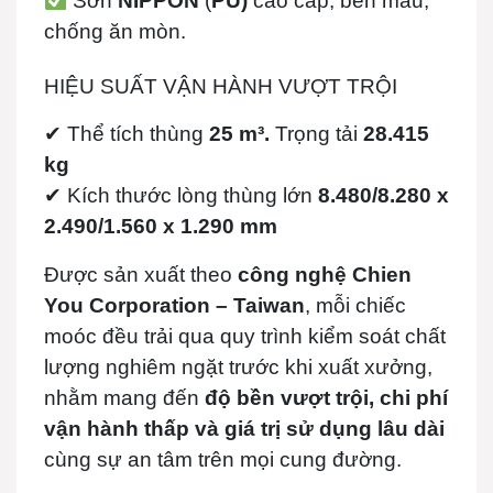
Sơn
NIPPON
(
PU)
cao cấp, bền màu,
chống ăn mòn.
HIỆU SUẤT VẬN HÀNH VƯỢT TRỘI
✔ Thể tích thùng
25 m³.
Trọng tải
28.415
kg
✔ Kích thước lòng thùng lớn
8.480/8.280 x
2.490/1.560 x 1.290 mm
Được sản xuất theo
công nghệ Chien
You Corporation – Taiwan
, mỗi chiếc
moóc đều trải qua quy trình kiểm soát chất
lượng nghiêm ngặt trước khi xuất xưởng,
nhằm mang đến
độ bền vượt trội, chi phí
vận hành thấp và giá trị sử dụng lâu dài
cùng sự an tâm trên mọi cung đường.