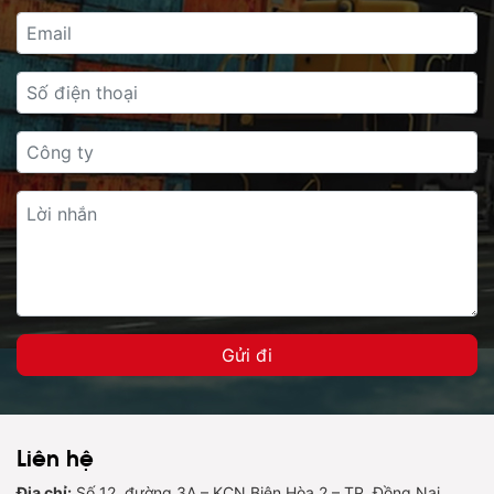
Liên hệ
Địa chỉ:
Số 12, đường 3A – KCN Biên Hòa 2 – TP. Đồng Nai