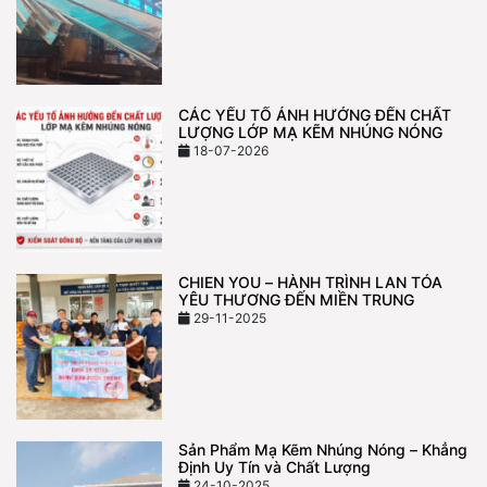
CÁC YẾU TỐ ẢNH HƯỞNG ĐẾN CHẤT
LƯỢNG LỚP MẠ KẼM NHÚNG NÓNG
18-07-2026
CHIEN YOU – HÀNH TRÌNH LAN TỎA
YÊU THƯƠNG ĐẾN MIỀN TRUNG
29-11-2025
Sản Phẩm Mạ Kẽm Nhúng Nóng – Khẳng
Định Uy Tín và Chất Lượng
24-10-2025